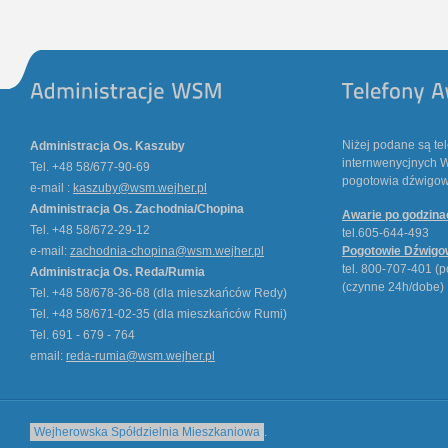
Niżej podane są te
Administracja Os. Kaszuby
internwenycjnych W
Tel. +48 58/677-90-69
pogotowia dźwigowe
e-mail :
kaszuby@wsm.wejher.pl
Administracja Os. Zachodnia/Chopina
Awarie po godzin
Tel. +48 58/672-29-12
tel.605-644-493
e-mail:
zachodnia-chopina@wsm.wejher.pl
Pogotowie Dźwigo
tel. 800-707-401 (p
Administracja Os. Reda/Rumia
(czynne 24h/dobe)
Tel. +48 58/678-36-68 (dla mieszkańców Redy)
Tel. +48 58/671-02-35 (dla mieszkańców Rumi)
Tel. 691 - 679 - 764
email:
reda-rumia@wsm.wejher.pl
Wejherowska Spółdzielnia Mieszkaniowa
.